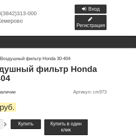
Вход
8(3842)313-000
Кемерово
Регистрация
Воздушный фильтр Honda 30-404
душный фильтр Honda
404
наличии
Артикул:
cm973
руб.
Купить
Купить в один
клик