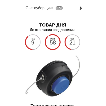
Снегоуборщики
55
ТОВАР ДНЯ
До окончания предложения:
ЧАС
МИН
СЕК
9
58
20
Триммерная головка