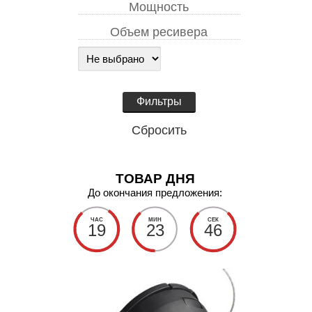
Мощность
Объем ресивера
Cбросить
ТОВАР ДНЯ
До окончания предложения:
ЧАС
МИН
СЕК
19
23
45