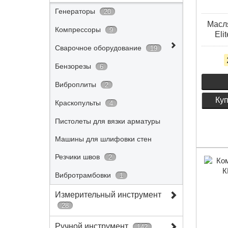
Генераторы
20
Масл
Компрессоры
9
Eli
Сварочное оборудование
19
Бензорезы
6
Виброплиты
2
Куп
Краскопульты
4
Пистолеты для вязки арматуры
Машины для шлифовки стен
Резчики швов
2
Вибротрамбовки
1
Измерительный инструмент
28
Ручной инструмент
142