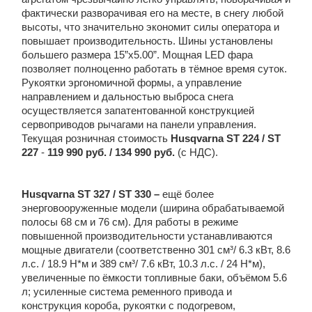
фактически разворачивая его на месте, в снегу любой
высоты, что значительно экономит силы оператора и
повышает производительность. Шины установлены
большего размера 15”x5.00”. Мощная LED фара
позволяет полноценно работать в тёмное время суток.
Рукоятки эргономичной формы, а управление
направлением и дальностью выброса снега
осуществляется запатентованной конструкцией
сервоприводов рычагами на панели управления.
Текущая розничная стоимость
Husqvarna
ST
224
/
ST
227
-
119 990 руб. / 134
990 руб.
(с НДС).
Husqvarna
ST
327 /
ST
330
–
ещё более
энерговооруженные модели (ширина обрабатываемой
полосы 68 см и 76 см). Для работы в режиме
повышенной производительности устанавливаются
мощные двигатели (соответственно 301 cм³/ 6.3 кВт, 8.6
л.с. / 18.9 Н*м и 389 cм³/ 7.6 кВт, 10.3 л.с. / 24 Н*м),
увеличенные по ёмкости топливные баки, объёмом 5.6
л; усиленные система ременного привода и
конструкция короба, рукоятки с подогревом,