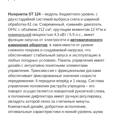
Husqvarna
ST
124
– модель бюджетного уровня, с
двухстадийной системой выброса снега и шириной
обработки 61 см. Современный, «зимний» двигатель
OHV, с объёмом 212 cм³, крутящим моментом 12 Н*м и
номинальной
мощностью 4.3 кВт / 5.9 л.с., имеет
функции запуска от электросети и
автоматического
изменения оборотов
, в зависимости от уровня
снежного покрова и создаваемой нагрузки, что
обеспечивает стабильный запуск и эксплуатацию в
любых погодных условиях. Панель управления имеет
дизайн с интуитивно понятными элементами
управления. Трансмиссия с фрикционными дисками
обеспечивает фиксированные значения скорости
передвижения: 4 передачи вперёд и 1 назад. Система
управления положения раструба упрощена – его
поворот осуществляется поворотной рукояткой слева,
а положение дифлектора имеет ручную регулировку,
овладеть которой легко за считанные минуты.
Компактный дизайн, добротное исполнение,
оптимальные характеристики и низкий уровень шума