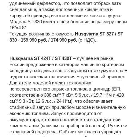
удлинённый дефлектор, что позволяет отбрасывать
снег дальше, а также долговечные крыльчатка и
корпус её привода, изготовленные из ковкого чугуна.
Модель ST 330 имеет ещё и большие по размеру шины
16”x4.8”.
Текущая розничная стоимость
Husqvarna ST
327 /
ST
330
-
159 990 руб. / 174
990 руб.
(с НДС).
Husqvarna
ST
424
T
/
ST
430
T
– лучшее на рынке
России предложение в категории машин по критериям
«продвинутый двигатель с запуском от аккумулятора +
гидростатическая трансмиссия + гусеничный привод».
Двигатели моделей имеют технологию
непосредственного впрыска топлива в цилиндр (EFI,
соответственно 308 cм³/ 7 кВт, 9.6 л.с. / 19.7 Н*м и 420
cм³/ 9.3 кВт, 12.6 л.с. / 24 Н*м), что обеспечивает
стабильный запуск при любом морозе и значительную
экономию топлива. Запуск производится от
аккумулятора, который поставляется в стандартной
комплектации (ключом на приборной панели). Рукоятки
с функцией подогрева. Счётчик моточасов упрощает