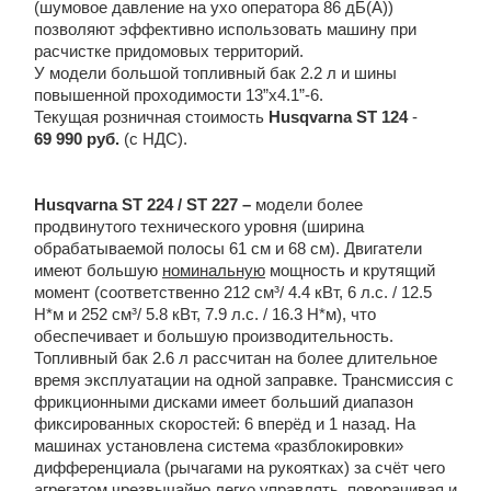
(шумовое давление на ухо оператора 86 дБ(А))
позволяют эффективно использовать машину при
расчистке придомовых территорий.
У модели большой топливный бак 2.2 л и шины
повышенной проходимости 13”x4.1”-6.
Текущая розничная стоимость
Husqvarna
ST
124
-
69 990 руб.
(с НДС).
Husqvarna
ST
224 /
ST
227
–
модели более
продвинутого технического уровня (ширина
обрабатываемой полосы 61 см и 68 см). Двигатели
имеют большую
номинальную
мощность и крутящий
момент (соответственно 212 cм³/ 4.4 кВт, 6 л.с. / 12.5
Н*м и 252 cм³/ 5.8 кВт, 7.9 л.с. / 16.3 Н*м), что
обеспечивает и большую производительность.
Топливный бак 2.6 л рассчитан на более длительное
время эксплуатации на одной заправке. Трансмиссия с
фрикционными дисками имеет больший диапазон
фиксированных скоростей: 6 вперёд и 1 назад. На
машинах установлена система «разблокировки»
дифференциала (рычагами на рукоятках) за счёт чего
агрегатом чрезвычайно легко управлять, поворачивая и