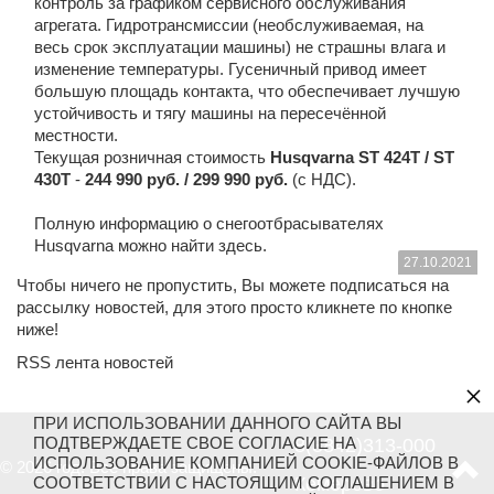
контроль за графиком сервисного обслуживания
агрегата. Гидротрансмиссии (необслуживаемая, на
весь срок эксплуатации машины) не страшны влага и
изменение температуры. Гусеничный привод имеет
большую площадь контакта, что обеспечивает лучшую
устойчивость и тягу машины на пересечённой
местности.
Текущая розничная стоимость
Husqvarna
ST
424
T
/
ST
430
T
-
244 990 руб. / 299
990 руб.
(с НДС).
Полную информацию о снегоотбрасывателях
Husqvarna можно найти
здесь.
27.10.2021
Чтобы ничего не пропустить, Вы можете подписаться на
рассылку новостей, для этого просто кликнете по кнопке
ниже!
RSS лента новостей
×
ПРИ ИСПОЛЬЗОВАНИИ ДАННОГО САЙТА ВЫ
ПОДТВЕРЖДАЕТЕ СВОЕ СОГЛАСИЕ НА
8(3842)313-000
ИСПОЛЬЗОВАНИЕ КОМПАНИЕЙ COOKIE-ФАЙЛОВ В
© 2026 год. Все права защищены.
СООТВЕТСТВИИ С НАСТОЯЩИМ СОГЛАШЕНИЕМ В
Кемерово