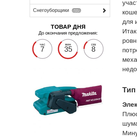
учас
Снегоуборщики
55
коше
для 
ТОВАР ДНЯ
Итак
До окончания предложения:
ровн
ЧАС
МИН
СЕК
7
35
7
потр
меха
недо
Тип
Элек
Плюс
шума
Мину