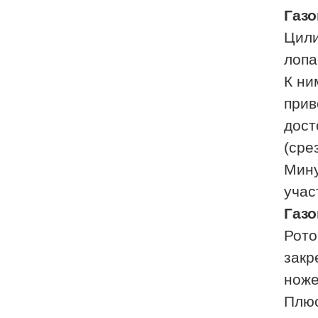
Газ
Цили
лопа
К ни
прив
дост
(сре
Мину
учас
Газ
Рото
закр
н
Плюс