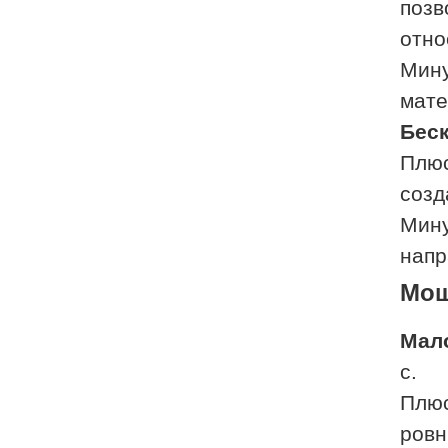
позв
отно
Мину
мате
Беск
Плюс
созд
Мину
напр
Мощ
Мал
с
Плюс
ровн