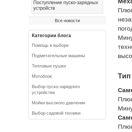
Меха
Поступление пуско-зарядных
устройств
Плюс
неза
Все новости
пого
Категории блога
Мину
Помощь в выборе
техн
высо
Подметательные машины
Тепловые пушки
Тип
Мотоблок
Выбор пуско-зарядного
Сам
устройства
Плюс
Мойки высокого давления
Мину
Выбор садовой техники
Сам
Плюс