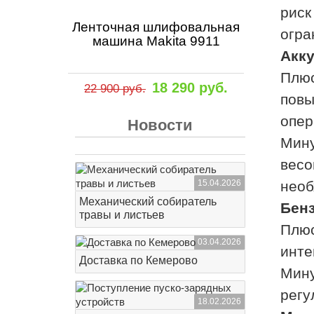
риск
Ленточная шлифовальная
огра
машина Makita 9911
Акку
Плюс
18 290 руб.
22 900 руб.
повы
опер
Новости
Мину
весо
15.04.2026
необ
Механический собиратель
Бен
травы и листьев
Плюс
03.04.2026
инте
Доставка по Кемерово
Мину
регу
18.02.2026