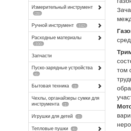
газо
Измерительный инструмент
Зача
28
межд
Ручной инструмент
142
Газ
Расходные материалы
сред
100
Три
Запчасти
сост
Пуско-зарядные устройства
том 
6
труд
Бытовая техника
3
обра
учас
Чехлы, органайзеры сумки для
инструмента
1
Мото
вари
Игрушки для детей
1
неро
Тепловые пушки
6