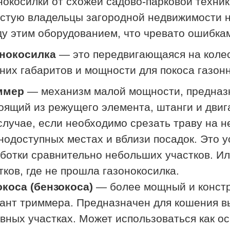
нокосилки от схожей садово-парковой техник
стую владельцы загородной недвижимости н
у этим оборудованием, что чревато ошибкам
онокосилка
— это передвигающаяся на колес
них габаритов и мощности для покоса газон
ммер
— механизм малой мощности, предназн
оящий из режущего элемента, штанги и двиг
случае, если необходимо срезать траву на н
нодоступных местах и вблизи посадок. Это 
ботки сравнительно небольших участков. Ил
тков, где не прошла газонокосилка.
коса (бензокоса)
— более мощный и констр
ант триммера. Предназначен для кошения в
вных участках. Может использоваться как о