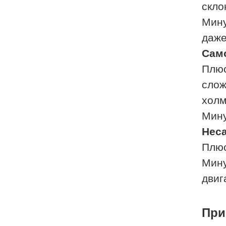
скло
Мину
даже
Сам
Плюс
слож
холм
Мину
Неса
Плюс
Мину
двиг
При