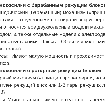
онокосилки с барабанным режущим блоко
ндрический (барабанный) механизм («принц
стями, закрученными по спирали вокруг вер
м относятся все двухколесные модели механ
одом, а также отдельные модели с электрод
оинства техники. Плюсы: Обеспечивают наи
за травы).
сы: Имеют малую мощность и проходимость
тков.
онокосилки с роторным режущим блоком
рный механизм («принцип пропеллера», на
еплен режущий диск или 1-2 пары режущих
ожей)
ы: Универсальны, имеют возможность регул