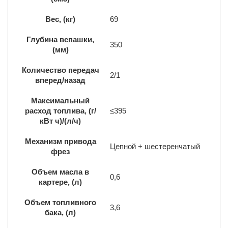
Вес, (кг)
69
Глубина вспашки,
350
(мм)
Количество передач
2/1
вперед/назад
Максимальный
расход топлива, (г/
≤395
кВт ч)/(л/ч)
Механизм привода
Цепной + шестеренчатый
фрез
Объем масла в
0,6
картере, (л)
Объем топливного
3,6
бака, (л)