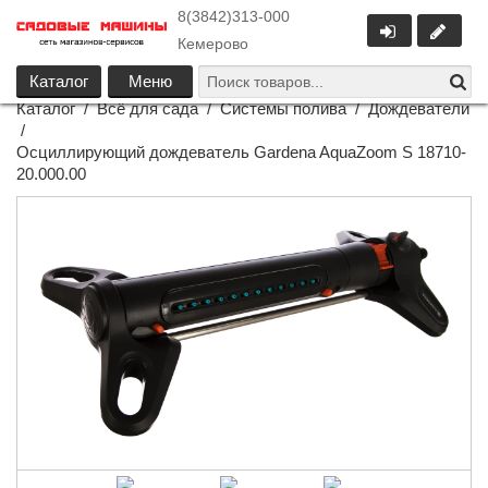
8(3842)313-000
Кемерово
Каталог
Меню
Каталог
/
Всё для сада
/
Системы полива
/
Дождеватели
/
Осциллирующий дождеватель Gardena AquaZoom S 18710-
20.000.00