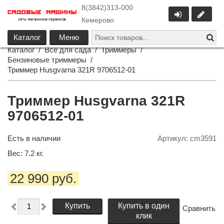
8(3842)313-000
Кемерово
Каталог
Меню
Каталог
/
Всё для сада
/
Триммеры
/
Бензиновые триммеры
/
Триммер Husgvarna 321R 9706512-01
Триммер Husgvarna 321R
9706512-01
Есть в наличии
Артикул:
cm3591
Вес:
7.2
кг.
22 990 руб.
Купить
Купить в один
Сравнить
клик